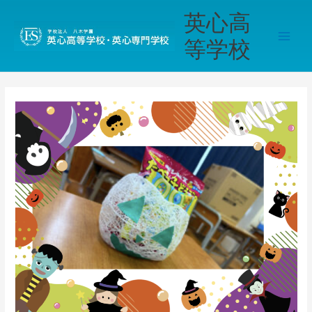
内
Main
英心高
容
Men
を
等学校
ス
キ
ッ
プ