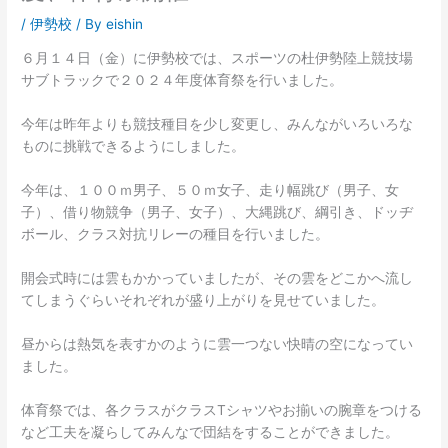
/
伊勢校
/ By
eishin
６月１４日（金）に伊勢校では、スポーツの杜伊勢陸上競技場
サブトラックで２０２４年度体育祭を行いました。
今年は昨年よりも競技種目を少し変更し、みんながいろいろな
ものに挑戦できるようにしました。
今年は、１００ｍ男子、５０ｍ女子、走り幅跳び（男子、女
子）、借り物競争（男子、女子）、大縄跳び、綱引き、ドッヂ
ボール、クラス対抗リレーの種目を行いました。
開会式時には雲もかかっていましたが、その雲をどこかへ流し
てしまうぐらいそれぞれが盛り上がりを見せていました。
昼からは熱気を表すかのように雲一つない快晴の空になってい
ました。
体育祭では、各クラスがクラスTシャツやお揃いの腕章をつける
など工夫を凝らしてみんなで団結をすることができました。