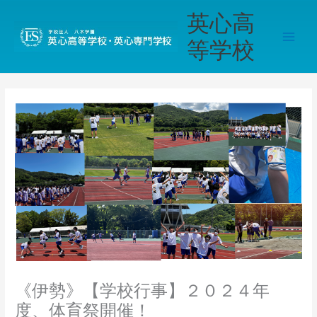
内
Main
英心高
容
Men
を
等学校
ス
キ
ッ
プ
《伊勢》【学校行事】２０２４年
度、体育祭開催！