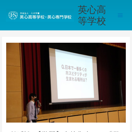
内
Main
英心高
容
Men
を
等学校
ス
キ
ッ
プ