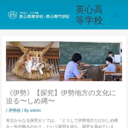
内
Main
英心高
容
Men
を
等学校
ス
キ
ッ
プ
《伊勢》【探究】伊勢地方の文化に
迫る〜しめ縄〜
/
伊勢校
/ By
eishin
有志からなる探究ゼミでは、「どうして伊勢地方だけがしめ縄
を一年中飾るのか？」という疑問を持ち、探究を進めていま