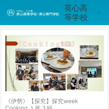
内
Main
英心高
容
Men
を
等学校
ス
キ
ッ
プ
《伊勢》【探究】探究week
Cooking １年３組