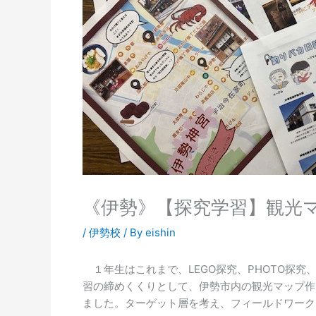
《伊勢》【探究学習】観光
/
伊勢校
/ By
eishin
１年生はこれまで、LEGO探究、PHOTO探究
習の締めくくりとして、伊勢市内の観光マップ作
ました。ターゲット層を考え、フィールドワーク