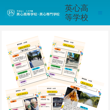
内
Main
英心高
容
Men
を
等学校
ス
キ
ッ
プ