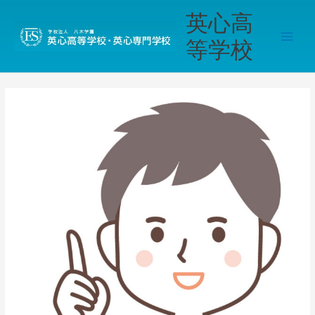
内
Main
英心高
容
Men
を
等学校
ス
キ
ッ
プ