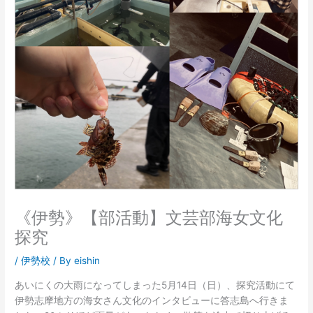
《伊勢》【部活動】文芸部海女文化
探究
/
伊勢校
/ By
eishin
あいにくの大雨になってしまった5月14日（日）、探究活動にて
伊勢志摩地方の海女さん文化のインタビューに答志島へ行きま