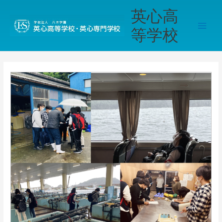
内
Main
英心高
容
Men
を
等学校
ス
キ
ッ
プ