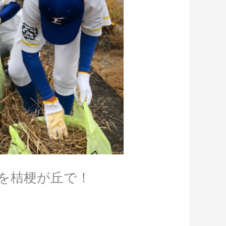
を桔梗が丘で！