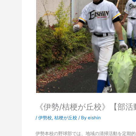
《伊勢/桔梗が丘校》【部
/
伊勢校
,
桔梗が丘校
/ By
eishin
伊勢本校の野球部では、地域の清掃活動を定期的