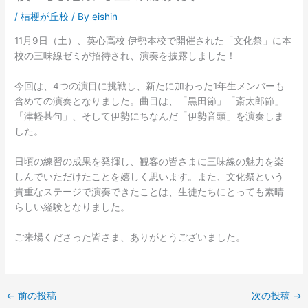
/
桔梗が丘校
/ By
eishin
11月9日（土）、英心高校 伊勢本校で開催された「文化祭」に本
校の三味線ゼミが招待され、演奏を披露しました！
今回は、4つの演目に挑戦し、新たに加わった1年生メンバーも
含めての演奏となりました。曲目は、「黒田節」「斎太郎節」
「津軽甚句」、そして伊勢にちなんだ「伊勢音頭」を演奏しま
した。
日頃の練習の成果を発揮し、観客の皆さまに三味線の魅力を楽
しんでいただけたことを嬉しく思います。また、文化祭という
貴重なステージで演奏できたことは、生徒たちにとっても素晴
らしい経験となりました。
ご来場くださった皆さま、ありがとうございました。
←
前の投稿
次の投稿
→