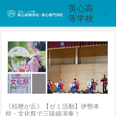
内
Main
英心高
容
Men
を
等学校
ス
キ
ッ
プ
《桔梗が丘》【ゼミ活動】伊勢本
校・文化祭で三味線演奏！