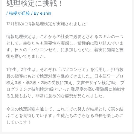
処理検定に挑戦！
/
桔梗が丘校
/ By
eishin
12月初めに情報処理検定が実施されました！
情報処理検定は、これからの社会で必要とされるスキルの一つ
として、生徒たちも重要性を実感し、積極的に取り組んでいま
す。日々の「パソコンゼミ」に参加しながら、着実に知識と技
術を磨いてきました。
1年生、2年生は、それぞれ「パソコンゼミ」を活用し、担当教
員の指導のもとで検定対策を進めてきました。日本語ワープロ
検定3級・準2級・2級の受験に加え、文書デザイン検定1級、プ
ログラミング技能検定1級といった難易度の高い受験級に挑戦す
る生徒もおり、非常に意欲的な姿勢が見られました。
今回の検定試験を通じて、これまでの努力が結果として実を結
ぶことを期待しています。生徒たちのさらなる成長を楽しみに
しています！