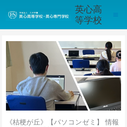
内
Main
英心高
容
Men
を
等学校
ス
キ
ッ
プ
《桔梗が丘》【パソコンゼミ】 情報