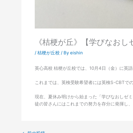
《桔梗が丘》【学びなおし
/
桔梗が丘校
/ By
eishin
英心高校 桔梗が丘校では、10月4日（金）に英
これまでは、英検受験希望者には英検S-CBT
現在、夏休み明けから始まった「学びなおしゼミ
徒の皆さんにはこれまでの努力を存分に発揮し、