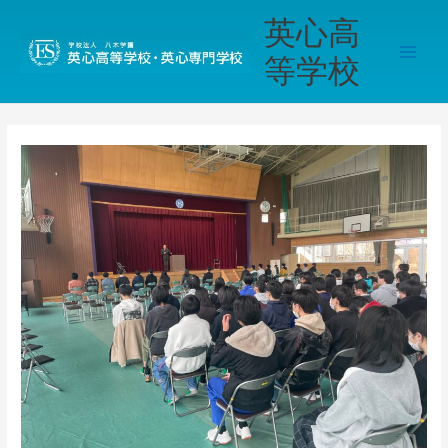
内
Main
英心高
容
Men
を
等学校
ス
キ
ッ
プ