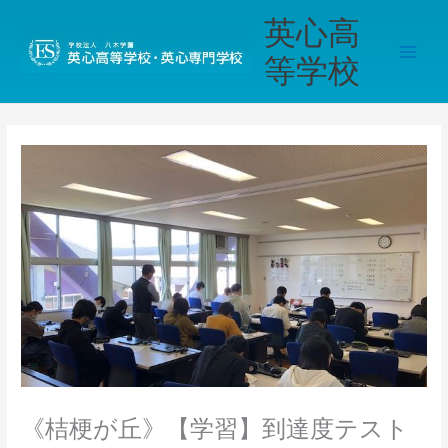
内
Main
英心高
容
Men
を
等学校
ス
キ
ッ
プ
《桔梗が丘》【学習】到達度テスト