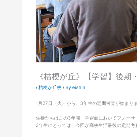
《桔梗が丘》【学習】後期・
/
桔梗が丘校
/ By
eishin
1月27日（火）から、3年生の定期考査が始まり
生徒たちはこの3年間、学習面においてフォーサ
3年生にとっては、今回が高校生活最後の定期考