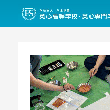
内
容
を
ス
キ
ッ
プ