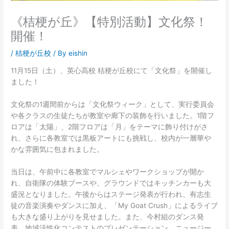
《桔梗が丘》【特別活動】文化祭！
開催！
/
桔梗が丘校
/ By
eishin
11月15日（土）、英心高校 桔梗が丘校にて「文化祭」を開催し
ました！
文化祭の1週間前からは「文化祭ウィーク」として、実行委員会
や各クラスの生徒たちが教室や廊下の装飾を行いました。1階フ
ロアは「太陽」、2階フロアは「月」をテーマに飾り付けがさ
れ、さらに各教室では黒板アートにも挑戦し、校内が一層華や
かな雰囲気に包まれました。
当日は、午前中に各教室でマルシェやワークショップが開か
れ、自衛隊の体験ブースや、グラウンドではキッチンカーも大
盛況となりました。午後からはステージ発表が行われ、有志生
徒の音楽演奏やダンスに加え、「My Goat Crush」によるライブ
も大きな盛り上がりを見せました。また、今村組のダンス発
表、地域活性化コンテストのプレゼンテーション、ニュージー