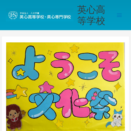
内
Main
英心高
容
Men
を
等学校
ス
キ
ッ
プ