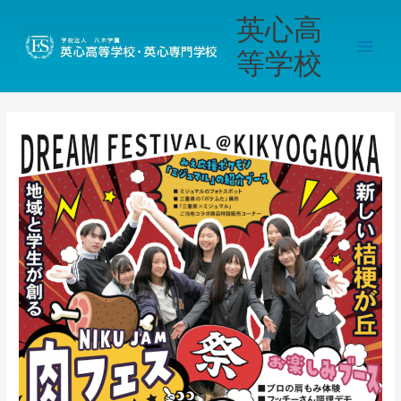
内
Main
英心高
容
Men
を
等学校
ス
キ
ッ
プ