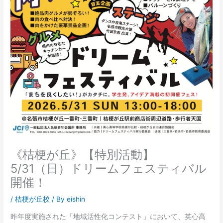
《桔梗が丘》【特別活動】
5/31（日）ドリームフェスティバル
開催！
/
桔梗が丘校
/ By
eishin
昨年度実施された「地域活性化コンテスト」において、英心高