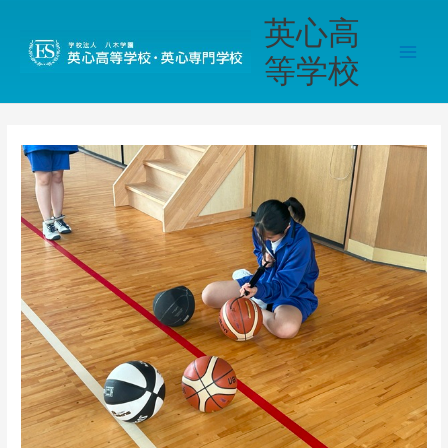
内
Main
英心高
容
Men
を
等学校
ス
キ
ッ
プ