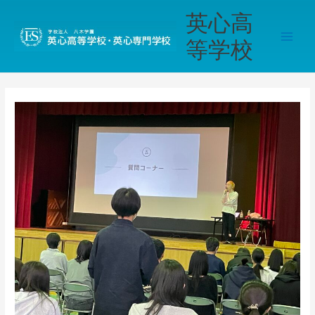
内
Main
英心高
容
Men
を
等学校
ス
キ
ッ
プ