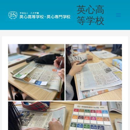
内
Main
英心高
容
Men
を
等学校
ス
キ
ッ
プ