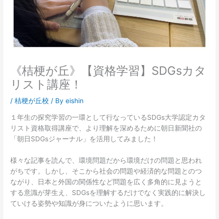
《桔梗が丘》【資格学習】SDGsカタ
リスト講座！
/
桔梗が丘校
/ By
eishin
１年生の探究学習の一環として行なっているSDGs大学認定カタ
リスト資格取得講座で、より理解を深めるために朝日新聞社の
「朝日SDGsジャーナル」を活用してみました！
様々な記事を読んで、環境問題だから環境だけの問題と思われ
がちです。しかし、そこから社会の問題や経済的な問題とのつ
ながり、日本と外国の関係性など問題を広く多角的に見ようと
する意識が芽生え、SDGsを理解するだけでなく実践的に解決し
ていける姿勢や知識が身についたように思います。