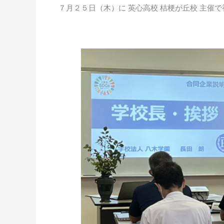
７月２５日（木）に 英心高校 桔梗が丘校 主催