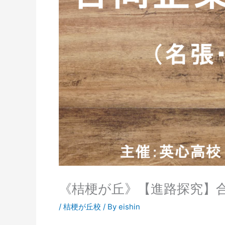
《桔梗が丘》【進路探究】
/
桔梗が丘校
/ By
eishin