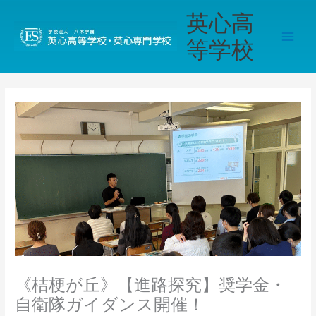
内
Main
英心高
容
Men
を
等学校
ス
キ
ッ
プ
《桔梗が丘》【進路探究】奨学金・
自衛隊ガイダンス開催！