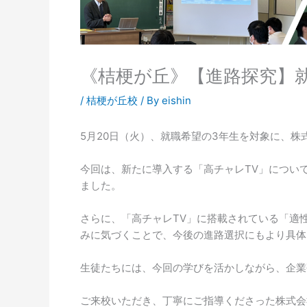
《桔梗が丘》【進路探究】
/
桔梗が丘校
/ By
eishin
5月20日（火）、就職希望の3年生を対象に、株
今回は、新たに導入する「高チャレTV」につい
ました。
さらに、「高チャレTV」に搭載されている「適
みに気づくことで、今後の進路選択にもより具体
生徒たちには、今回の学びを活かしながら、企業
ご来校いただき、丁寧にご指導くださった株式会社