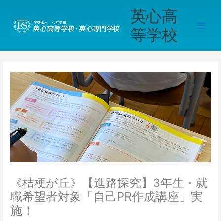
内
Main
英心高
容
Men
を
等学校
ス
キ
ッ
プ
《桔梗が丘》【進路探究】3年生・就
職希望者対象「自己PR作成講座」実
施！