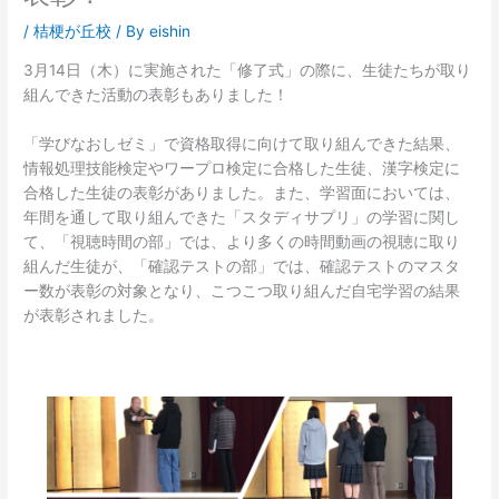
/
桔梗が丘校
/ By
eishin
3月14日（木）に実施された「修了式」の際に、生徒たちが取り
組んできた活動の表彰もありました！
「学びなおしゼミ」で資格取得に向けて取り組んできた結果、
情報処理技能検定やワープロ検定に合格した生徒、漢字検定に
合格した生徒の表彰がありました。また、学習面においては、
年間を通して取り組んできた「スタディサプリ」の学習に関し
て、「視聴時間の部」では、より多くの時間動画の視聴に取り
組んだ生徒が、「確認テストの部」では、確認テストのマスタ
ー数が表彰の対象となり、こつこつ取り組んだ自宅学習の結果
が表彰されました。