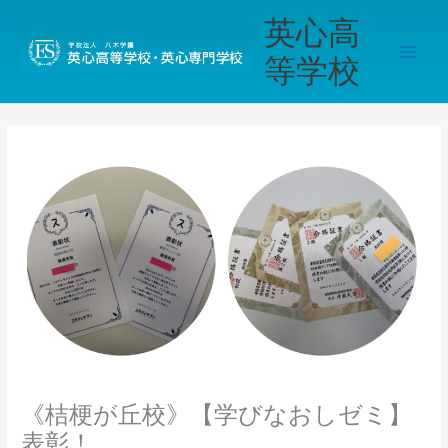
内
Main
英心高
容
Men
を
等学校
ス
キ
ッ
プ
《桔梗が丘校》【学びなおしゼミ】
表彰！