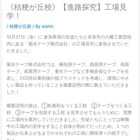
《桔梗が丘校》【進路探究】工場見
学！
/
桔梗が丘校
/ By
eishin
10月27日（金）に 参加希望の生徒たちと名張市の八幡工業団地
内にある「菊水テープ株式会社」の工場見学に参加させていた
だきました。
菊水テープ株式会社では、梱包用テープ、路面用テープ、両面
テープ、産業用テープ、養生テープなど多種多様なテープを生
産し、CO2排出量削減や脱プラスチックを考慮し、環境にやさ
しい製品も作っていることを概要説明の際に教えていただきま
した！
概要説明の後は、➀粘着剤をつくる工程 ②テープをつくる工
程 ③テープを包装する工程 を見学させてもらうために、実際
に工場内を案内していただきました。生徒たちにとっては稼働
中の工場内の見学をすること自体が初めてだったため、１つの
製品が出来上がるまでのそれぞれの工程に興味津々の様子でし