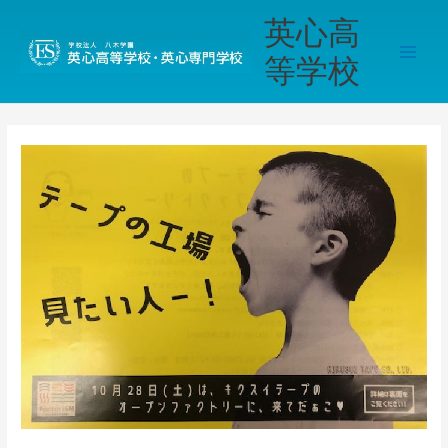
内
Main
英心高
容
Men
を
等学校
ス
キ
ッ
プ