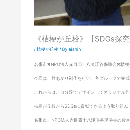
《桔梗が丘校》【SDGs探
/
桔梗が丘校
/ By
eishin
名張市✖︎NPO法人赤目四十八滝渓谷保勝会✖︎桔
今回は、竹あかり制作を行い、各グループで完成
これからは、自分達でデザインしてオリジナル作
桔梗が丘校からSDGsに貢献できるよう取り組ん
名張市、NPO法人赤目四十八滝渓谷保勝会の皆