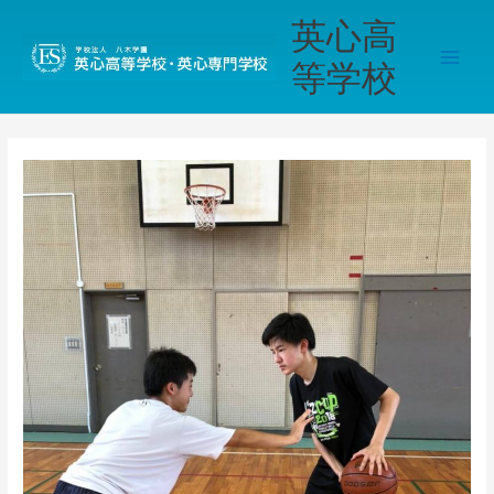
内
Main
英心高
容
Men
を
等学校
ス
キ
ッ
プ