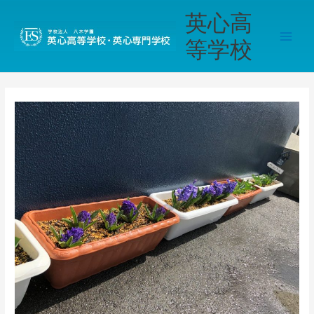
内
Main
英心高
容
Men
を
等学校
ス
キ
ッ
プ