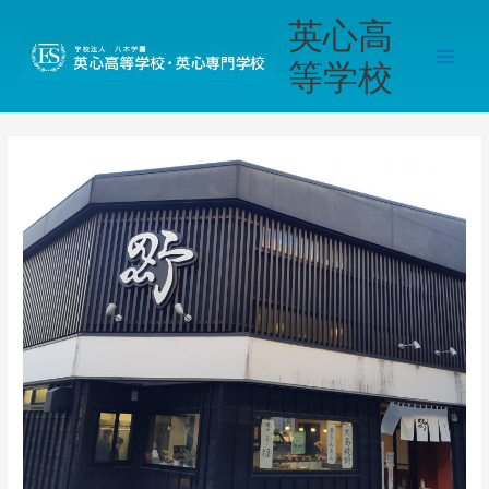
内
Main
英心高
容
Men
を
等学校
ス
キ
ッ
プ