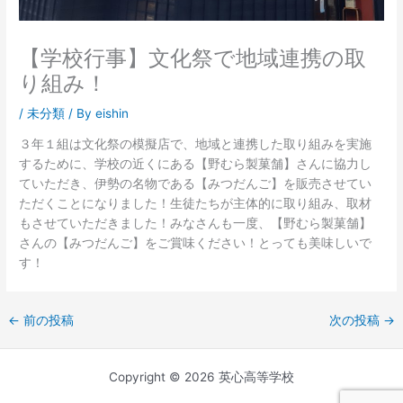
【学校行事】文化祭で地域連携の取
り組み！
/
未分類
/ By
eishin
３年１組は文化祭の模擬店で、地域と連携した取り組みを実施
するために、学校の近くにある【野むら製菓舗】さんに協力し
ていただき、伊勢の名物である【みつだんご】を販売させてい
ただくことになりました！生徒たちが主体的に取り組み、取材
もさせていただきました！みなさんも一度、【野むら製菓舗】
さんの【みつだんご】をご賞味ください！とっても美味しいで
す！
←
前の投稿
次の投稿
→
Copyright © 2026 英心高等学校