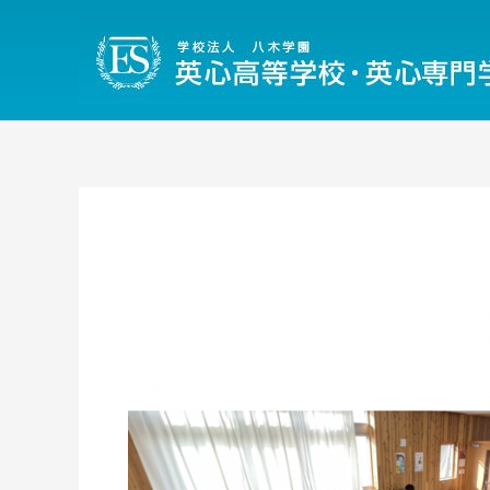
内
容
を
ス
キ
ッ
プ