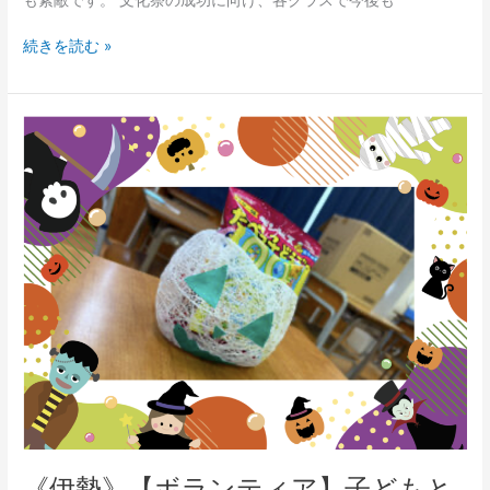
続きを読む »
《伊
勢》
【ボ
ラ
ン
テ
ィ
ア】
子
ど
も
と
の
交
流
《伊勢》【ボランティア】子どもと
会