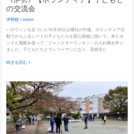
の交流会
伊勢校
/
eishin
ハロウィンも近づいた10月26日土曜日の午後、ボランティア活
動でからふるシードの子どもたちを英心高校に招いて、糸とボ
ンドと風船を使って「ジャックオーランタン」の入れ物を作り
ました。子どもたちとマンツーマンになり、高校生た
続きを読む »
《伊
勢》
【ボ
ラ
ン
テ
ィ
ア】