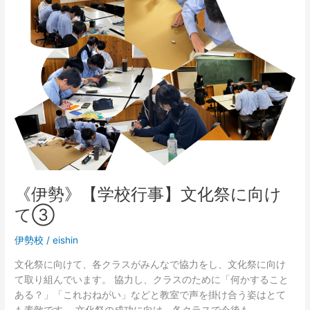
文
化
祭
に
向
け
て
③
《伊勢》【学校行事】文化祭に向け
て③
伊勢校
/
eishin
文化祭に向けて、各クラスがみんなで協力をし、文化祭に向け
て取り組んでいます。 協力し、クラスのために「何かすること
ある？」「これおねがい」などと教室で声を掛け合う姿はとて
も素敵です。 文化祭の成功に向け、各クラスで今後も