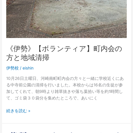
町
内
会
の
方
と
地
《伊勢》【ボランティア】町内会の
域
清
方と地域清掃
掃
伊勢校
/
eishin
10月26日土曜日、河崎南町町内会の方々と一緒に学校近くにあ
る中寺前公園の清掃を行いました。本校からは16名の生徒が参
加してくれて、朝9時より雑草抜きや落ち葉拾い等を約1時間し
て、ゴミ袋３０袋分を集めたところで、あいにく
続きを読む »
《伊