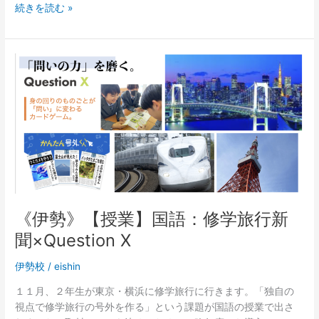
続きを読む »
に
参
加！！
《伊
勢》
【授
業】
国
語：
修
学
旅
行
《伊勢》【授業】国語：修学旅行新
新
聞
聞×Question X
×Question
X
伊勢校
/
eishin
１１月、２年生が東京・横浜に修学旅行に行きます。「独自の
視点で修学旅行の号外を作る」という課題が国語の授業で出さ