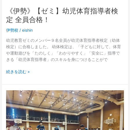
者
検
《伊勢》【ゼミ】幼児体育指導者検
定
定 全員合格！
全
員
伊勢校
/
eishin
合
格！
幼児教育ゼミのメンバー９名全員が幼児体育指導者検定（幼体
検定）に合格しました。 幼体検定は、「子どもに対して、体育
や運動遊びを「たのしく」「わかりやすく」「安全に」指導で
きる「幼児体育指導者」のスキルを身につけることがで
続きを読む »
《伊
勢》
【部
活
動】
卓