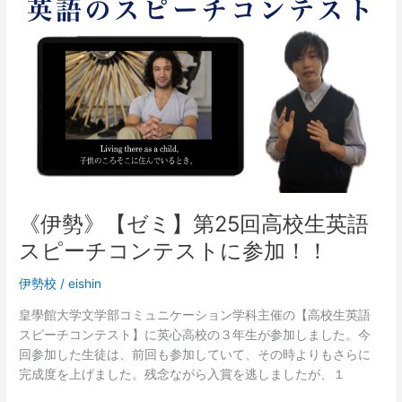
勢》
【ゼ
ミ】
第
25
回
高
校
生
英
語
《伊勢》【ゼミ】第25回高校生英語
ス
スピーチコンテストに参加！！
ピ
ー
伊勢校
/
eishin
チ
コ
皇學館大学文学部コミュニケーション学科主催の【高校生英語
ン
スピーチコンテスト】に英心高校の３年生が参加しました。今
テ
回参加した生徒は、前回も参加していて、その時よりもさらに
ス
完成度を上げました。残念ながら入賞を逃しましたが、１
ト