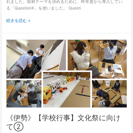
れました。取材テーマを決めるために、昨年度から導入してい
る「QuestionX」を使いました。 Questi
続きを読む »
《伊
勢》
【学
校
行
事】
文
化
祭
に
向
け
《伊勢》【学校行事】文化祭に向け
て
て②
②