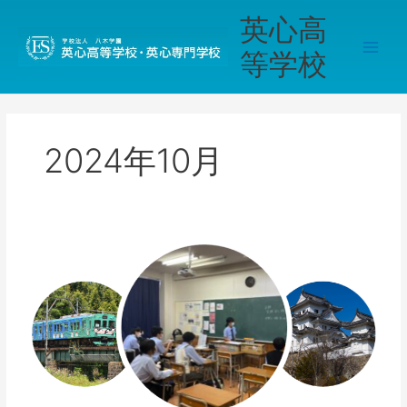
内
Main
英心高
容
Men
を
等学校
ス
キ
ッ
プ
2024年10月
《伊
勢》
【学
校
行
事】
１
年
生