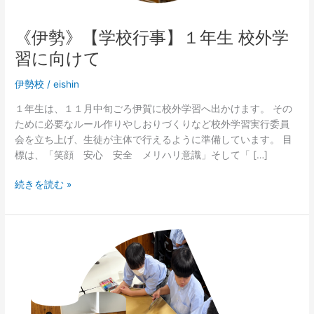
校
外
《伊勢》【学校行事】１年生 校外学
学
習に向けて
習
に
伊勢校
/
eishin
向
け
１年生は、１１月中旬ごろ伊賀に校外学習へ出かけます。 その
て
ために必要なルール作りやしおりづくりなど校外学習実行委員
会を立ち上げ、生徒が主体で行えるように準備しています。 目
標は、「笑顔 安心 安全 メリハリ意識」そして「 […]
続きを読む »
《伊
勢》
【学
校
行
事】