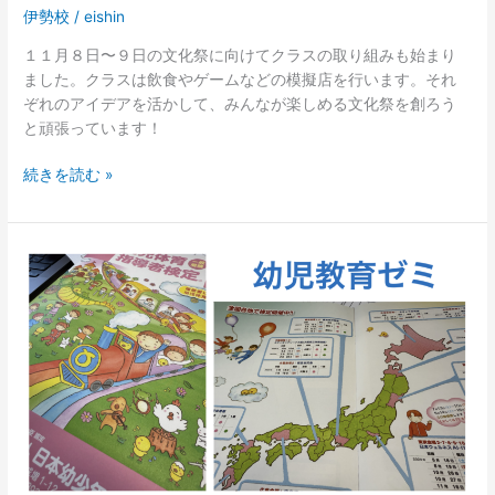
伊勢校
/
eishin
１１月８日〜９日の文化祭に向けてクラスの取り組みも始まり
ました。クラスは飲食やゲームなどの模擬店を行います。それ
ぞれのアイデアを活かして、みんなが楽しめる文化祭を創ろう
と頑張っています！
続きを読む »
《伊
勢》
【ゼ
ミ】
幼
児
体
育
指
導