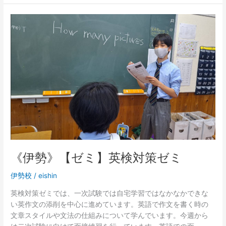
《伊
勢》
【ゼ
ミ】
英
検
対
策
ゼ
ミ
《伊勢》【ゼミ】英検対策ゼミ
伊勢校
/
eishin
英検対策ゼミでは、一次試験では自宅学習ではなかなかできな
い英作文の添削を中心に進めています。英語で作文を書く時の
文章スタイルや文法の仕組みについて学んでいます。今週から