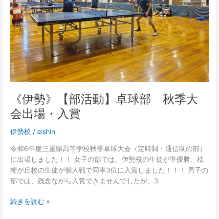
球
部
秋
季
大
会
出
場・
入
《伊勢》【部活動】卓球部 秋季大
賞
会出場・入賞
伊勢校
/
eishin
令和6年度三重県高等学校秋季卓球大会（定時制・通信制の部）
に出場しました！！ 女子の部では、伊勢校の生徒が準優勝、桔
梗が丘校の生徒が個人戦で同率3位に入賞しました！！！ 男子の
部では、残念ながら入賞できませんでしたが、3
続きを読む »