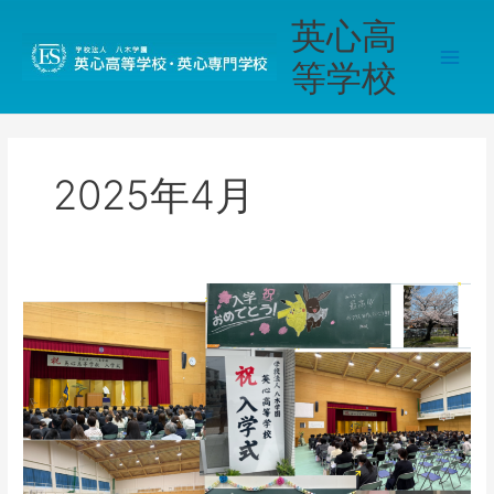
内
Main
英心高
容
Men
を
等学校
ス
キ
ッ
プ
2025年4月
《伊
勢》
【学
校
行
事】
入
学
式