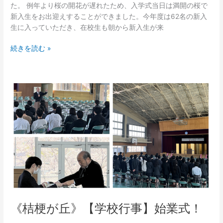
た。 例年より桜の開花が遅れたため、入学式当日は満開の桜で
新入生をお出迎えすることができました。今年度は62名の新入
生に入っていただき、在校生も朝から新入生が来
続きを読む »
《桔
梗
が
丘》
【学
校
行
事】
始
業
式！
《桔梗が丘》【学校行事】始業式！