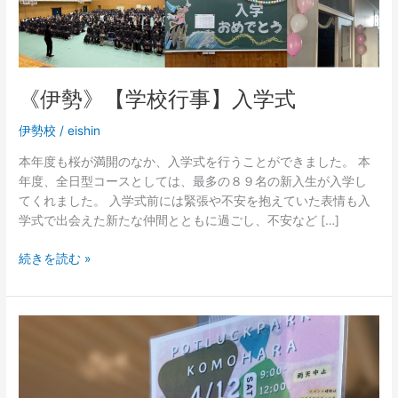
《伊勢》【学校行事】入学式
伊勢校
/
eishin
本年度も桜が満開のなか、入学式を行うことができました。 本
年度、全日型コースとしては、最多の８９名の新入生が入学し
てくれました。 入学式前には緊張や不安を抱えていた表情も入
学式で出会えた新たな仲間とともに過ごし、不安など […]
続きを読む »
《桔
梗
が
丘》