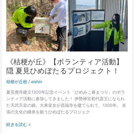
動】
隠
夏
見
ひ
め
ぼ
た
る
《桔梗が丘》【ボランティア活動】
プ
隠 夏見ひめぼたるプロジェクト！
ロ
ジ
桔梗が丘校
/
eishin
ェ
ク
夏見廃寺建立1300年記念イベント「ひめみこ春まつり」のボラ
ト！
ンティア活動に参加してきました！ 伊勢神宮初代斎王になられ
た天武天皇の娘、大来皇女が昌福寺を建てられて、1300年。 名
張の文化の継承を願うひめぼたるプロジェク
続きを読む »