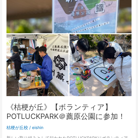
【ボ
ラ
ン
テ
ィ
ア】
POTLUCKPARK
＠
薦
原
公
園
に
参
加！
《桔梗が丘》【ボランティア】
POTLUCKPARK＠薦原公園に参加！
桔梗が丘校
/
eishin