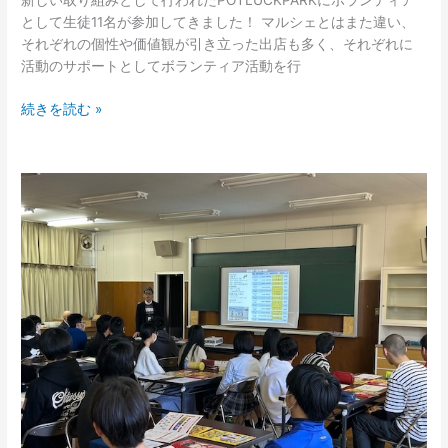
新しい取り組みとして行われたPOTLUCKPARKにボランティア
として生徒11名が参加してきました！ マルシェとはまた違い、
それぞれの個性や価値観が引き立った出店も多く、それぞれに
活動のサポートとしてボランティア活動を行
続きを読む »
《桔
梗
が
丘》
【進
路
探
求】
情
熱
を
エ
ン