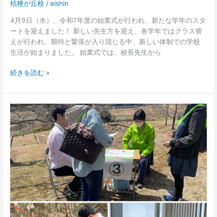
桔梗が丘校
/
eishin
4月9日（水）、令和7年度の始業式が行われ、新たな学年のスタ
ートを迎えました！ 新しい先生方を迎え、各学年ではクラス替
えが行われ、期待と緊張が入り混じる中、新しい体制での学校
生活が始まりました。 始業式では、校長先生から
続きを読む »
《桔
梗
が
丘》
【ボ
ラ
ン
テ
ィ
ア
活