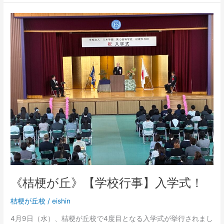
《桔
梗
が
丘》
【学
校
行
事】
入
学
式！
《桔梗が丘》【学校行事】入学式！
桔梗が丘校
/
eishin
4月9日（水）、桔梗が丘校で4度目となる入学式が挙行されまし