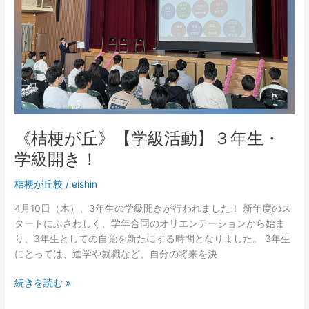
が
探
丘》
求
【学
（２
級
年
活
生）
動】
開
３
催！
年
生・
《桔梗が丘》【学級活動】３年生・
学
学級開き！
級
開
桔梗が丘校
/
eishin
き！
4月10日（木）、3年生の学級開きが行われました！ 新年度のス
タートにふさわしく、学年合同のオリエンテーションから始ま
り、3年生としての自覚を新たにする時間となりました。 3年生
にとっては、進学や就職など、自分の将来を決
続きを読む »