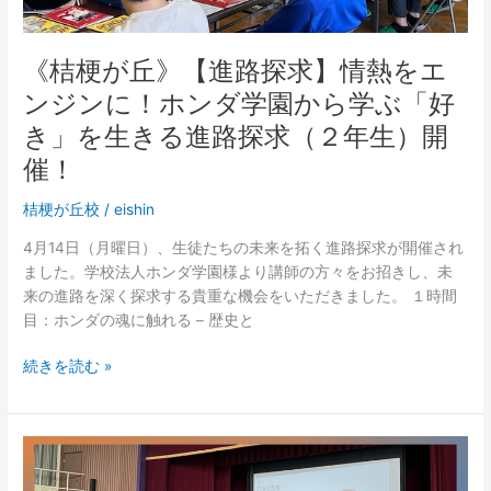
ジ
ン
《桔梗が丘》【進路探求】情熱をエ
に！
ホ
ンジンに！ホンダ学園から学ぶ「好
ン
き」を生きる進路探求（２年生）開
ダ
催！
学
園
桔梗が丘校
/
eishin
か
ら
4月14日（月曜日）、生徒たちの未来を拓く進路探求が開催され
学
ました。学校法人ホンダ学園様より講師の方々をお招きし、未
ぶ
来の進路を深く探求する貴重な機会をいただきました。 １時間
「好
目：ホンダの魂に触れる – 歴史と
き」
を
続きを読む »
生
き
る
《桔
進
梗
路