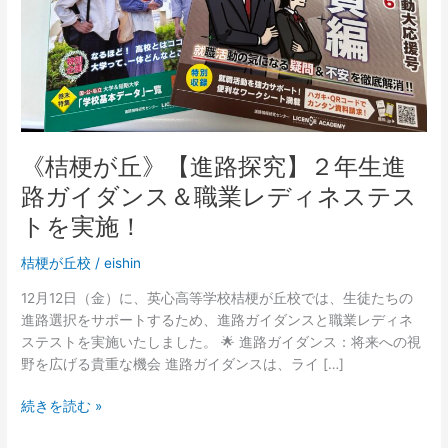
２
年
生
進
路
ガ
イ
《桔梗が丘》【進路探究】２年生進
ダ
ン
路ガイダンス＆職業レディネステス
ス
トを実施！
＆
職
桔梗が丘校
/
eishin
業
12月12日（金）に、英心高等学校桔梗が丘校では、生徒たちの
レ
進路選択をサポートするため、進路ガイダンスと職業レディネ
デ
ステストを実施いたしました。 🌟 進路ガイダンス：将来への視
ィ
野を広げる貴重な機会 進路ガイダンスは、ライ […]
ネ
ス
続きを読む »
テ
ス