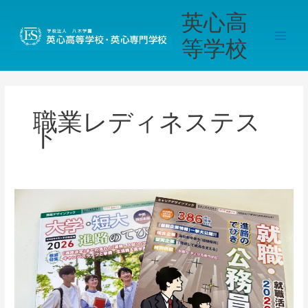
内
Main
英心高
容
Men
を
等学校
ス
キ
ッ
プ
職業レディネステス
ト
《桔
梗
が
丘》
【進
路
探
究】