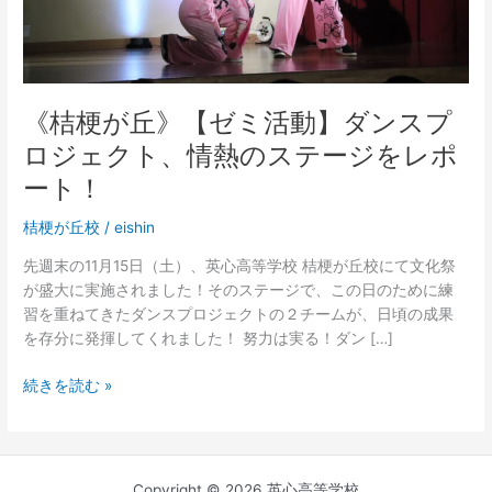
ン
ス
プ
ロ
ジ
《桔梗が丘》【ゼミ活動】ダンスプ
ェ
ロジェクト、情熱のステージをレポ
ク
ート！
ト、
情
桔梗が丘校
/
eishin
熱
の
先週末の11月15日（土）、英心高等学校 桔梗が丘校にて文化祭
ス
が盛大に実施されました！そのステージで、この日のために練
テ
習を重ねてきたダンスプロジェクトの２チームが、日頃の成果
ー
を存分に発揮してくれました！ 努力は実る！ダン […]
ジ
を
続きを読む »
レ
ポ
ー
ト！
Copyright © 2026 英心高等学校