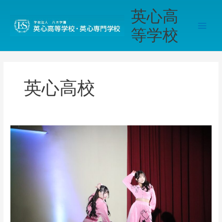
内
Main
英心高
容
Men
を
等学校
ス
キ
ッ
プ
英心高校
《桔
梗
が
丘》
【ゼ
ミ
活
動】
ダ