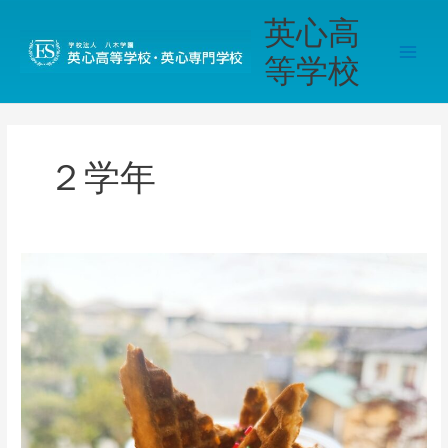
内
Main
英心高
容
Men
を
等学校
ス
キ
ッ
プ
２学年
《桔
梗
が
丘》
【特
別
活
動】
ド