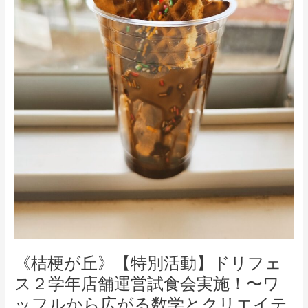
リ
フ
ェ
ス
２
学
年
店
舗
運
営
試
食
会
実
施！〜
ワ
《桔梗が丘》【特別活動】ドリフェ
ッ
ス２学年店舗運営試食会実施！〜ワ
フ
ル
ッフルから広がる数学とクリエイテ