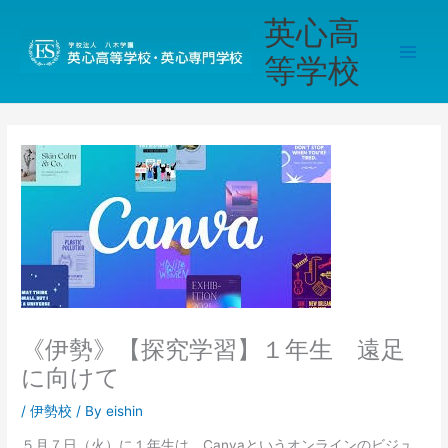
内
Main
英心高
容
Men
を
等学校
ス
キ
ッ
プ
《伊勢》【探究学習】１年生 遠足
に向けて
/
伊勢校
/ By
eishin
５月７日（火）に１年生は、Canvaというオンラインのビジュ