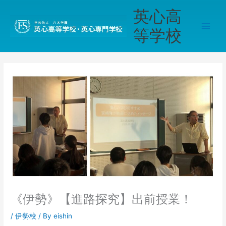
内
Main
英心高
容
Men
を
等学校
ス
キ
ッ
プ
《伊勢》【進路探究】出前授業！
/
伊勢校
/ By
eishin