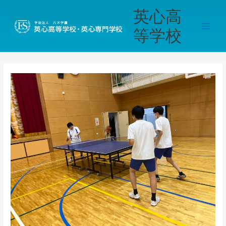
内
Main
英心高
容
Men
を
等学校
ス
キ
ッ
プ