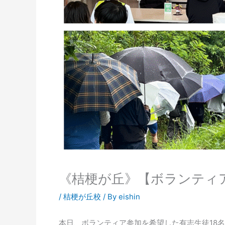
《桔梗が丘》【ボランティア
/
桔梗が丘校
/ By
eishin
本日、ボランティア参加を希望した有志生徒18名