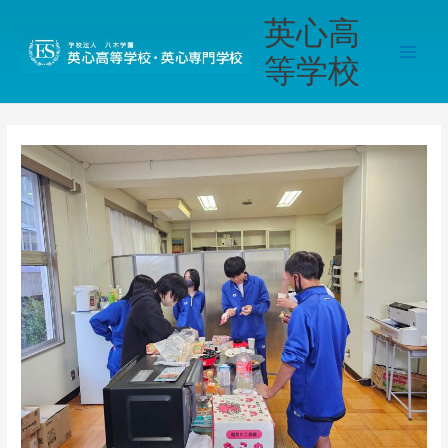
内
Main
英心高
容
Men
を
等学校
ス
キ
ッ
プ