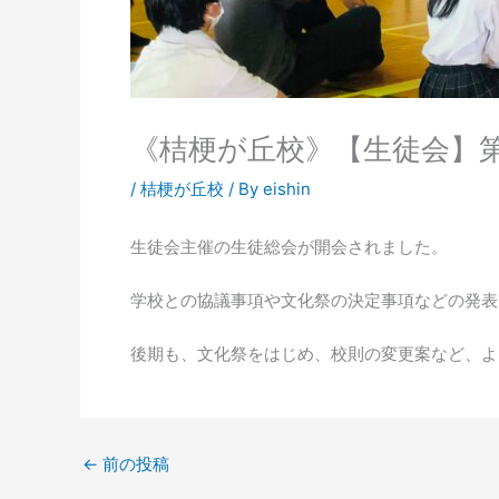
《桔梗が丘校》【生徒会】第
/
桔梗が丘校
/ By
eishin
生徒会主催の生徒総会が開会されました。
学校との協議事項や文化祭の決定事項などの発表
後期も、文化祭をはじめ、校則の変更案など、よ
←
前の投稿